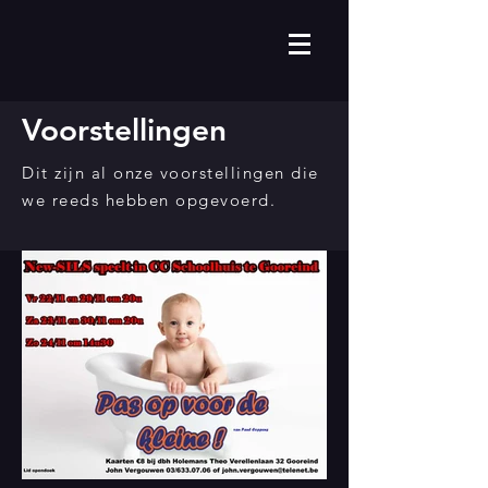
Voorstellingen
Dit zijn al onze voorstellingen die
we reeds hebben opgevoerd.